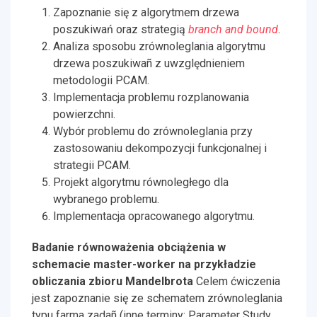
Zapoznanie się z algorytmem drzewa
poszukiwań oraz strategią
branch and bound
.
Analiza sposobu zrównoleglania algorytmu
drzewa poszukiwañ z uwzględnieniem
metodologii PCAM.
Implementacja problemu rozplanowania
powierzchni.
Wybór problemu do zrównoleglania przy
zastosowaniu dekompozycji funkcjonalnej i
strategii PCAM.
Projekt algorytmu równoległego dla
wybranego problemu.
Implementacja opracowanego algorytmu.
Badanie równoważenia obciążenia w
schemacie master-worker na przykładzie
obliczania zbioru Mandelbrota
Celem ćwiczenia
jest zapoznanie się ze schematem zrównoleglania
typu farma zadañ (inne terminy: Parameter Study,